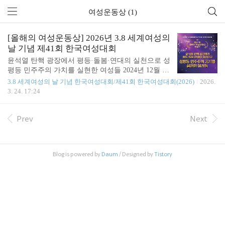
여성운동상 (1)
[올해의 여성운동상] 2026년 3.8 세계여성의
날 기념 제41회 한국여성대회
윤석열 탄핵 광장에서 평등·돌봄·연대의 실천으로 성
평등 민주주의 가치를 실현한 여성들 2024년 12월 3
일, 윤석열의 위헌·위법적 비상계엄 선포 직후 수많
3.8 세계여성의 날 기념 한국여성대회/제41회 한국여성대회(2026)
2026.
은 여성들은 거리로 나섰다. 어제와 같은 일상이 다
3. 24. 17:24
시 돌아오지 못할 것 같은 불안과 긴장이 엄습한 시
간에도 여성들은 추운 겨울 내내 광장을 지켰고, 광
장은 분노와 저항의 공간을 넘어 평등·돌봄·연대의
Prev
Next
민주주의를 실천하는 공간이 되었다. 비상계엄이라
는 초유의 사태 속에서 광장을 밝힌 형형색색 응원봉
의 빛과 K-POP 구호는 위헌·반민주적 권력에 맞서
Blog is powered by
Daum
/ Designed by
Tistory
민주주의의 회복과 윤석열 퇴진을 요구하는 시민들
의 집단적 의지를 한 방향으로 모아낸 상징이 되었
다. 탄핵 광장의 시기에 쏟아진 수많은 기사 제목이
증언하듯 그 겨울 광장의 주역은 여성들이었다. 여성
들은 능동..