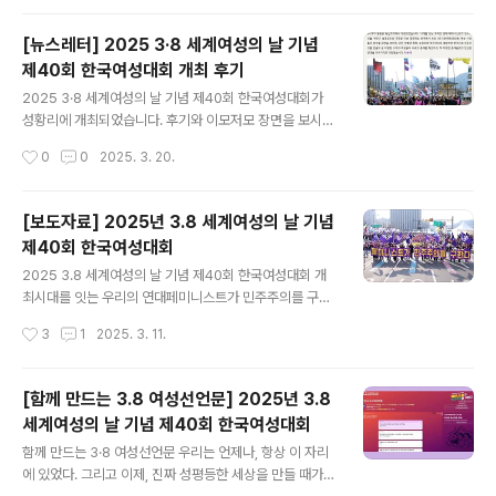
산 행동] 모금하러 가기https://buly.kr/DwDfRpj
[뉴스레터] 2025 3·8 세계여성의 날 기념
제40회 한국여성대회 개최 후기
글 내용
2025 3·8 세계여성의 날 기념 제40회 한국여성대회가
성황리에 개최되었습니다. 후기와 이모저모 장면을 보시려
면 뉴스레터 보러가기를 클릭해주세요~! 내년 3월 8일에
작성시간
0
0
2025. 3. 20.
도 "페미니스트가 민주주의를 구한다" 깃발 들고 광장에서
만나요! 3·8 여성대회 후기 뉴스레터 보러가기https://sti
b.ee/8MrG
[보도자료] 2025년 3.8 세계여성의 날 기념
제40회 한국여성대회
글 내용
2025 3․8 세계여성의 날 기념 제40회 한국여성대회 개
최시대를 잇는 우리의 연대페미니스트가 민주주의를 구한
다○ 2025년 3.8 세계여성의 날 기념 제40회 한국여성
작성시간
3
1
2025. 3. 11.
대회 3월 8일(토) 오전 11시 30분 ~ 오후 5시, 광화문 동
십자각에서 개최- 3월 8일(토) 오전 11시 30분부터 광화
문 동십자각에서 3.8세계여성의 날 기념 제40회 한국여성
[함께 만드는 3.8 여성선언문] 2025년 3.8
대회가 개최되었습니다. ‘시대를 잇는 우리의 연대-페미니
세계여성의 날 기념 제40회 한국여성대회
스트가 민주주의를 구한다’ 슬로건으로 개최된 이번 대회
글 내용
에는 전국에서 모인 1만 5천 여명(연인원) 여성‧시민들이
함께 만드는 3·8 여성선언문 우리는 언제나, 항상 이 자리
윤석열 파면을 외치며, 모든 차별과 폭력, 부정의에 적극적
에 있었다. 그리고 이제, 진짜 성평등한 세상을 만들 때가