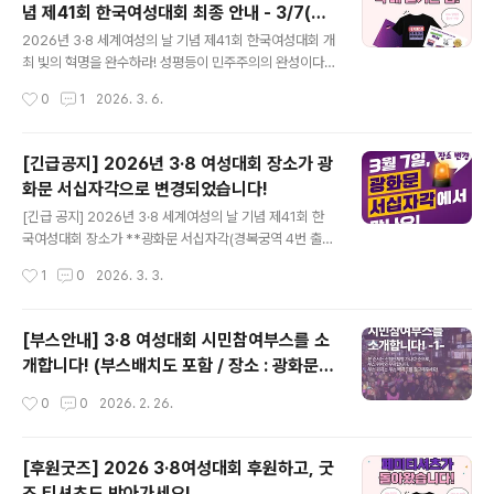
념 제41회 한국여성대회 최종 안내 - 3/7(토)
41회 한국여성대회 조직위원회(명..
글 내용
광화문 서십자각
2026년 3·8 세계여성의 날 기념 제41회 한국여성대회 개
최 빛의 혁명을 완수하라! 성평등이 민주주의의 완성이다
모이자 광장으로, 여성주권자의 힘으로! ▣ 2026년 3·8
작성시간
0
1
2026. 3. 6.
세계여성의 날 기념 제41회 한국여성대회일시 : 3월 7일
(토) 오전 11시 ~ 오후 5시 (*기념식 14:00~17:00 / 시민
참여 부스 11:00~17:00)장소 : 서울 광화문 서십자각(경
[긴급공지] 2026년 3·8 여성대회 장소가 광
복궁역 4번 출구)주최 : 3·8 세계여성의 날 기념 제41회 한
화문 서십자각으로 변경되었습니다!
국여성대회 조직위원회(명단 붙임8)주관 : 한국여성단체연
글 내용
합○ 시민난장 : 50여 개의 시민참여 부스 운영 (11:00~1
[긴급 공지] 2026년 3·8 세계여성의 날 기념 제41회 한
7:00) - 성평등 사회를 향한 다양한 단체들의 시민참여 프
국여성대회 장소가 **광화문 서십자각(경복궁역 4번 출
로그램 운영 ○ 기념식 주요 프로그램 (14:00~17:00) ▶
구)**으로 변경되었습니다. 더 많은 분들과 함께하기 위해
작성시간
1
0
2026. 3. 3.
‘올해의 ..
기존 장소보다 넓은 공간으로 옮기게 되었습니다. 긴급히
안내드리게 된 점 너른 양해 부탁드립니다. 3월 7일(토),
광화문 서십자각에서 빛의 연대로 만나요!
[부스안내] 3·8 여성대회 시민참여부스를 소
개합니다! (부스배치도 포함 / 장소 : 광화문
서십자각)
작성시간
0
0
2026. 2. 26.
[후원굿즈] 2026 3·8여성대회 후원하고, 굿
즈 티셔츠도 받아가세요!