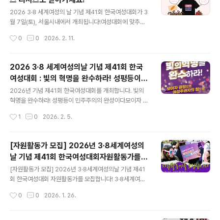
글 내용
2026 3·8 세계여성의 날 기념 제41회 한국여성대회가 3
월 7일(토), 서울시내에서 개최됩니다!여성대회에 맞추어
반가운 소식! 바로 유구한 역사와 전통(?)의 페미 티셔츠가
작성시간
0
0
2026. 2. 11.
후원 굿즈로 돌아왔습니다~! (와~~!!)2026년 한정판 굿
즈로, 여성대회 메인 슬로건인 '빛의 혁명을 완수하라!(영문
Complete the Revolution of Light)'와 6월로 다가온
2026 3·8 세계여성의날 기념 제41회 한국
지방선거에서 여성주권자의 힘을 보여주기 위한 '페미니즘
여성대회 : 빛의 혁명을 완수하라! 성평등이
에 투표한다!(영문 Vote for Feminism)'가 담겨있어요!
글 내용
민주주의의 완성이다 - 모이자 광장으로, 여성
빛의 혁명을 완수하기 위해, 여성대회도 후원하고 티셔츠
2026년 기념 제41회 한국여성대회를 개최합니다. 빛의
주권자의 힘으로!
굿즈도 받아보세요!★후원 티셔츠 신청하기 https://form
혁명을 완수하라! 성평등이 민주주의의 완성이다모이자 광
s.gle/7DvoZby9PQyvRP6A6 ■ 후원 리워드- 후원
장으로, 여성주권자의 힘으로! - 일시 : 2026년 3월 7일
작성시간
1
0
2026. 2. 5.
금 30,000원당 티셔츠..
(토) 11:00-17:00ㆍ 부스 프로그램 : 11:00~ㆍ기념식 및
행진 14:00~- 장소 : 서울시내(추후공지)- 주최 : 3·8 세
계여성의날 기념 제41회 한국여성대회 조직위원회- 주관 :
[자원활동가 모집] 2026년 3·8세계여성의
한국여성단체연합 지난해 여성들은 한국 민주주의가 처한
날 기념 제41회 한국여성대회자원활동가를
위기의 상황에서 돌봄과 연대의 힘으로 광장에 모여 성평
글 내용
모집합니다!(~2/5)
등 민주주의로의 빛나는 진전을 함께 이루어냈습니다.위헌
[자원활동가 모집] 2026년 3·8세계여성의날 기념 제41
·위법적인 비상계엄을 시도한 대통령을 파면하고 내란을
회 한국여성대회 자원활동가를 모집합니다! 3·8세계여성
종식시킨 여성들은 다양한 정체성에 따른 차별과 혐오 없
의 날 기념 한국여성대회는 1985년부터 한국여성단체연
작성시간
0
0
2026. 1. 26.
는 세상, 누구나 존엄하게 살아가는 성평등한 세상을 함께
합의 주관으로 개최되었고, 2026년 41회를 맞이합니다.
그려나갔습니다..
여성대회는 다양한 여성 의제를 대대적으로 알리고, 성평
등한 사회를 열망하는 페미니스트들의 연대의 힘을 가시화