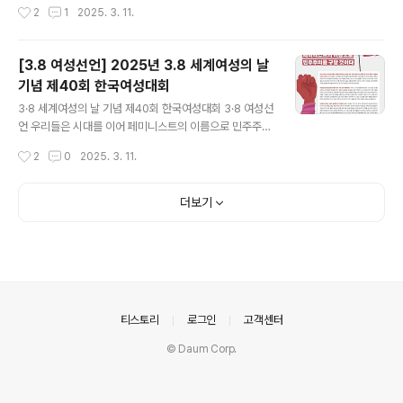
으로 대항하며 한국사회 민주주의를 만들어 온 다양한 시
왔다. 우리가 원하는 것은 평등이다. 다행히도, 그것은 모두
작성시간
2
1
2025. 3. 11.
대의 여성들이 서로의 존재를 확인하고, 더 다양한 존재들
를 위한 길이다. 누구도 차별받지 않고, 모든 존재가 존엄하
과의 단단한 연대를 이어..
게 살아가는 사회를 만들 것이다. 장애, 이주, 성별, 나이, 어
떤 조건도 배제와 혐오의 이유가 될 수 없다. 우리의 연대는
[3.8 여성선언] 2025년 3.8 세계여성의 날
더욱 넓어지고, 더욱 단단해질 것이다. 우리는 성평등한 민
기념 제40회 한국여성대회
주주의를 향해 전진할 것이다. 여성이기 때문에 무시당하
글 내용
지 않는 세상, 밤길을 걸으며 두려움을 느끼지 않는 세상,
3·8 세계여성의 날 기념 제40회 한국여성대회 3·8 여성선
성희롱과 강간의 공포 없이 살아갈 수 있는 세상을 만들 것
언 우리들은 시대를 이어 페미니스트의 이름으로 민주주의
이다. 딥페이크 성범죄 대책을 마련하고, 성착취 없는 세상
를 구할 것이다 지난 2024년 12월 윤석열의 반헌법적·위
작성시간
2
0
2025. 3. 11.
을 이루어낼 것이다. 성평등과 성착취는 결코 함께할 수 없
법적 비상계엄 선포 이후 민주주의 수호를 위한 거리의 투
다. 성매..
쟁이 4개월째 지속되고 있다. 우리 시민들은 4.19 혁명, 5.
18 민주화운동, 6월 민주항쟁 등 수많은 굴곡의 현대사 현
더보기
장에서 투쟁과 희생으로 민주주의를 진전시켜왔다. 민주주
의를 파괴하는 것은 더 이상 용납할 수 없다는 우리의 굳은
의지와 열망으로 한순간에 민주주의의 시계를 독재정권 시
절로 되돌리려 했던, 무력으로 시민의 기본권을 유린하려
했던 내란범 윤석열의 폭주를 막아내었다. 이는 우리 시민
들의 자랑스러운 승리이다. 여성들은 윤석열 정권의 등장
의안내
티스토리
로그인
고객센터
에 맞서 가장 먼저 투쟁해왔다...
© Daum Corp.