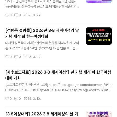
봉의 빛과 K-POP 구호는 위헌·반민주적 권력에 맞서 민주
19세 미만 친족성폭력 공소시효 폐지를 이끌어낸 생존자
주의의 회복과 윤석열 퇴진을 요구하는 시민들의 집단적
들(공폐단단)친족성폭력 공소시효 폐지를 위한 생존자와
의지를 한 방향으로 모아낸 상징이 되었다. 탄핵 광장의 시
연대자 모임(이하 공폐단단)은 친족성폭력 생존자들이 중
작성시간
0
0
2026. 3. 24.
기에 쏟아진 수많은 기사 제목이 증언하듯 그 겨울 광장의
심이 되어 결성된 모임으로, 공폐단단의 활동은 2019년 S
주역은 여성들이었다. 여성들은 능동..
BS 의 ‘부성애의 두 얼굴’ 편이 친족성폭력을 ‘충격적인’ 소
재로 다루며 피해자를 무력한 존재로 재현한 것에 대해 생
[성평등 걸림돌] 2026년 3·8 세계여성의 날
존자들 사이에서 깊은 분노와 문제의식을 공유하면서 시작
기념 제41회 한국여성대회
되었다. 공폐단단은 2021년부터 친족성폭력 공소시효 폐
글 내용
지를 요구하는 ‘매마토(매월 마지막 주 토요일)’ 시위를 시
디지털 성폭력의 거대한 산업화와 현실을 적나라하게 보여
작해 60회 이상의 시위를 이어오고 있으며, 이 외에도 캠
준 ‘AV***’ 이용자 54만 명2025년 12월 언론 보도를 통
페인, 언론 인터뷰, 강연, 저서 활동 등을 통해 친족성폭력
해 회원 수 54만 명, 게시된 불법 촬영물 60만 건, 운영 수
작성시간
0
0
2026. 3. 24.
의제에 대해 침묵을 강요받아온 경험을 사회적으로 확산해
익 최소 40억 원에 달하는 거대 성폭력 유통 플랫폼 ‘AV**
왔다. 공소시효는 일정 기간이 지..
*’의 존재가 밝혀졌다. 해당 사이트에는 2022년부터 친밀
한 관계 내 불법촬영물, 아동청소년성착취물 등이 다수 업
[사후보도자료] 2026 3·8 세계여성의 날 기념 제41회 한국여성
로드되었고, ‘미공개 신작’ 게시판을 운영해 새로운 피해촬
대회 개최
영물의 유통으로 인기를 얻었음이 드러났다.2015년 소라
글 내용
넷 이용자 100만 명, 2020년 텔레그램 성착취 사건 공범
[보도자료 전문 및 행사사진 보기] https://docs.google.com/document/d/1e
자 26만 명, 2024년 텔레그램 딥페이크 성폭력 채널 가입
HDucWXIRhCQF-BrO1spvME1KUURLkJwURBykrtEogU/edit?pli=1&ta
자 22만 명. 지난 10여 년간 수많은 숫자를 목도했지만 2
b=t.0 보 도 자 료 2026년 3·8 세계여성의 날 기념 제41회 한국여성대회 개최 빛
작성시간
0
0
2026. 3. 10.
025년 불법 성인사이트 ‘AV***’ 이용자 54만 명..
의 혁명을 완수하라! 성평등이 민주주의의 완성이다모이자 광장으로, 여성주권자의
힘으로! ▣ 2026년 3·8 세계여성의 날 기념 제41회 한국여성대회일시 : 3월 7일
(토) 오전 11시 ~ 오후 5시 (*기념식 14:00~17:00 / 시민참여 부스 11:00~17:0
[3·8여성대회] 2026 3·8 세계여성의 날 기
0)장소 : 서울 광화문 서십자각(경복궁역 4번 출구)주최 : 3·8 세계여성의 날 기념 제