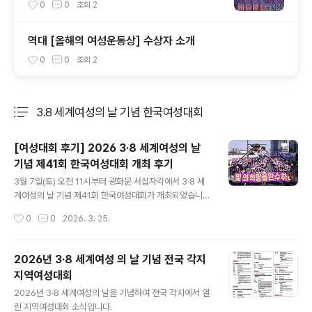
등 디딤돌
0
0
조회
2
역대 [올해의 여성운동상] 수상자 소개
0
0
조회
2
3.8 세계여성의 날 기념 한국여성대회
분류 전체보기
주요 글 목록
[여성대회 후기] 2026 3·8 세계여성의 날
기념 제41회 한국여성대회 개최 후기
글 내용
3월 7일(토) 오전 11시부터 광화문 서십자각에서 3·8 세
계여성의 날 기념 제41회 한국여성대회가 개최되었습니
다. ‘빛의 혁명을 완수하라! 성평등이 민주주의의 완성이다
작성시간
0
0
2026. 3. 25.
- 모이자 광장으로, 여성주권자의 힘으로!’라는 슬로건으로
개최된 이번 대회에는 전국에서 모인 8천여 명(연인원)의
여성‧시민들이 빛의 혁명의 광장에서 외친 수많은 여성·성
2026년 3·8 세계여성 의 날 기념 전국 각지
평등 의제가 여전히 실현되지 않음을 지적하며 여성들의
지역여성대회
삶에 실질적인 변화를 이루기 위해 빛의 혁명 완수를 촉구
글 내용
했습니다. 또한 올해 제9회 전국동시지방선거를 앞두고 여
2026년 3·8 세계여성의 날을 기념하여 전국 각지에서 열
전히 강고한 정치 영역에서의 성별 불균형을 해소하기 위
린 지역여성대회 소식입니다.