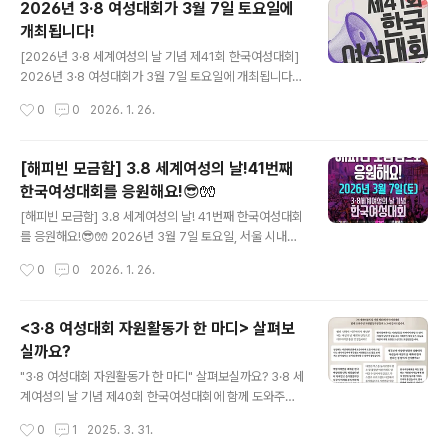
2026년 3·8 여성대회가 3월 7일 토요일에
하는 축제의 장입니다. 올해 한국여성대회는 2026년 3월
개최됩니다!
7일(토), 서울 시내에서 개최됩니다!(※세부 일정 및 장소는
글 내용
추후 안내) 자원활동가는 행사 당일 광장 곳곳을 누비며 기
[2026년 3·8 세계여성의 날 기념 제41회 한국여성대회]
념식/부스 참여자 안내, 무대 퍼포먼스 지원, 행진 지원, 사
2026년 3·8 여성대회가 3월 7일 토요일에 개최됩니다!
진 촬영 지원 등 다양한 활동을 통해 함께 여성대회를 만들
지난 40여 년 간 광장에서 더 넓고 더 깊은 민주주으로의
작성시간
0
0
2026. 1. 26.
어갑니다. 한국여성대회와 성평등 이슈에 관심있는 분들의
진전을 이끌어 온 여성들과 시민들의 소통과 연대의 장이
많은 신청 바랍니다!*신청링..
다시 한 번 펼쳐집니다. 민주주가 위기에 처한 매 순간, 수
없이 많은 차별과 폭력, 그리고 혐오에도 굴하지 않고 여성
[해피빈 모금함] 3.8 세계여성의 날!41번째
들은 언제나 함께 손을 마주 잡고 성평등을 위한 변화를 이
한국여성대회를 응원해요!😎🧤
끌어내며 세상을 바꿔 왔습니다. 지난해 성평등으로 지켜
글 내용
낸 민주주의의 빛이 더욱 환하게 모두의 일상에 비출 수 있
[해피빈 모금함] 3.8 세계여성의 날! 41번째 한국여성대회
도록 더 크게, 더 힘차게 외쳐야 할 때입니다. 그동안 지연
를 응원해요!😎🧤 2026년 3월 7일 토요일, 서울 시내에
되고 후퇴된 성평등이 가속화될 수 있도록, 함께 연대하며
서 3·8 세계여성의 날 기념 제41회 한국여성대회가 개최
작성시간
0
0
2026. 1. 26.
힘차게 성평등 실현을 외칩시다. 2026년 3월 7일, 제..
됩니다✨ 한국여성대회는 마흔 해가 넘는 시간 동안 차별
과 폭력에 맞서 세상을 바꾸는 연대와 소통의 장으로 자리
매김했습니다🥖🌹 하지만, 매년 장소 선정부터 행사에 필
<3·8 여성대회 자원활동가 한 마디> 살펴보
요한 비용 마련까지, 준비 과정이 순탄치만은 않습니다. 빛
실까요?
의 혁명 이후, 다시 연대의 바람을 몰고 올 41번째 한국여
글 내용
성대회를 위해 많은 분들의 응원이 필요합니다!🤝 작은 응
"3·8 여성대회 자원활동가 한 마디" 살펴보실까요? 3·8 세
원이 모여 큰 물결이 되도록, 해피빈 모금함을 통해 여성대
계여성의 날 기념 제40회 한국여성대회에 함께 도와주신
회를 함께 만들어주세요!🥰🙌 (*여성대회 세부 일정과 장
자원활동가분들의 노고에 감사드립니다. 내년에 광장에서
작성시간
0
1
2025. 3. 31.
소는 추후 확정됩니다) 🥖해피빈 모금함 바로가기🌹
다시 만나요~! [3월 여성의 달, 여성차별 근절과 성평등 확