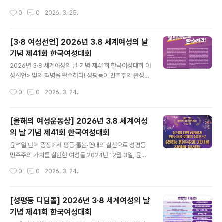
해 여성 주권자들의 메시지를 모아내고, 차별과 혐오 없는
작성시간
0
0
2026. 3. 25.
사회를 위해 다양한 성평등 의제를 이야기하는 장으로 꾸
려졌습니다. 올해는 52개의 여성, 시민..
[3·8 여성선언] 2026년 3.8 세계여성의 날
기념 제41회 한국여성대회
글 내용
2026년 3·8 세계여성의 날 기념 제41회 한국여성대회 여
성선언> 빛의 혁명을 완수하라! 성평등이 민주주의 완성이
다. 빛의 혁명 1년 후, 첫 3·8 여성대회에 우리는 다시 모였
작성시간
0
0
2026. 3. 24.
다. 지난 겨울, 위헌·위법한 비상계엄을 시도한 권력을 멈춰
세우기 위해 우리는 광장에 모였다. 위기에 처한 한국의 민
주주의를 지켜내기 위해 여성들은 평등과 돌봄, 연대의 힘
[올해의 여성운동상] 2026년 3.8 세계여성
으로 서로를 지키며 민주주의를 지켜냈다. 그 겨울, 민주주
의 날 기념 제41회 한국여성대회
의를 다시 세운 것은 시민의 힘이었고 그 중심에는 여성주
글 내용
권자들이 있었다. 우리는 빛의 혁명을 만들어 낸 광장의 외
윤석열 탄핵 광장에서 평등·돌봄·연대의 실천으로 성평등
침을 기억한다. 윤석열을 탄핵한 페미니스트들이 원한 것
민주주의 가치를 실현한 여성들 2024년 12월 3일, 윤석
은 단지 정권 교체가 아니었다. 불평등이 일상이 되는 구조,
열의 위헌·위법적 비상계엄 선포 직후 수많은 여성들은 거
작성시간
0
0
2026. 3. 24.
차별과 혐오 정치를 끝장내고 누구도 배제되지 않는 민주
리로 나섰다. 어제와 같은 일상이 다시 돌아오지 못할 것 같
주의, 성평등한 세상..
은 불안과 긴장이 엄습한 시간에도 여성들은 추운 겨울 내
내 광장을 지켰고, 광장은 분노와 저항의 공간을 넘어 평등·
[성평등 디딤돌] 2026년 3·8 세계여성의 날
돌봄·연대의 민주주의를 실천하는 공간이 되었다. 비상계
기념 제41회 한국여성대회
엄이라는 초유의 사태 속에서 광장을 밝힌 형형색색 응원
글 내용