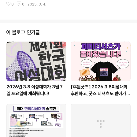
0
0
2025. 3. 4.
아요 구독 알림설정도 해주세요 :) 제40회 한국여성대회
기념 영상https://youtu.be/whFW9r2YNQA
이 블로그 인기글
2026년 3·8 여성대회가 3월 7
[후원굿즈] 2026 3·8여성대회
일 토요일에 개최됩니다!
후원하고, 굿즈 티셔츠도 받아가세
요!