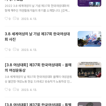
글 내용
2022 3.8 세계여성의 날 기념 제37회 한국여성대회에
함께 해주신 자원활동가들의 후기를 소개합니다. [김백정
은 님 후기] 여성주의를 같이 공부한 분들을 만난 순간, 함
0
0
2023. 4. 13.
께 걸어갈 페미니즘 동지가 생겼다는 기쁨에 가슴 깊이 행
복했답니다. 집회에서 누구와 함께 하는 기분을 느낀 적이
없어서요. 감동했어요ㅠㅠ 자원활동가로 참여할 수 있어
3.8 세계여성의 날 기념 제37회 한국여성대
진짜 너무 영광이었고 즐거웠습니다. 월경 때문에 몸이 무
거웠지만 ‘늑대가 나타났다’ 노래가 나오는 순간 힘이 솟았
회 사진
글 내용
고, 함께 무대에 오른 자원활동가님 덕에 힘껏 코러스 할 수
있어 기뻤어요!!! 미란 활동가님의 밝고 박력 넘치는 에너지
0
0
2023. 4. 13.
너무 멋있었고 많이 배우는 기분이었어요! 처음부터 마지
막까지 분주하였으나 배려심이 느껴지는 따스한 시간이었
습니다. 또 함께 하고 싶어요!!!..
[3.8 여성대회] 제37회 한국여성대회 - 올해
의 여성운동상
글 내용
3.8 세계여성의 날 제37회 한국여성대회 올해의 여성운동
상 불안정 여성노동 현실 드러내고 방송작가 노동자성 인
정 결정 이끌어낸 방송작가 유니온 미디어가 다변화되고
0
0
2023. 4. 13.
방송시장이 성장하면서 다양한 매체의 프로그램이 제작·방
송됨과 동시에 한국의 방송 프로그램들은 해외에 수출되며
한국 문화산업의 영역을 확장해나가고 있다. 하지만 이런
[3.8 여성대회] 제37회 한국여성대회 - 특별
화려한 문화산업의 이면에는 개별화되고 파편화되어 있는