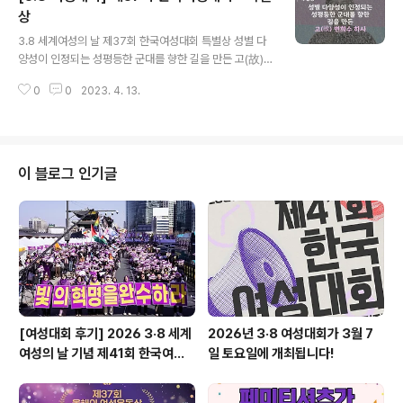
방송작가 노동자들의 노동이 존재한다. 노동자의 다수가 2
상
글 내용
0~30대 여성이 차지하는 방송작가 직군의 특성을 고려하
3.8 세계여성의 날 제37회 한국여성대회 특별상 성별 다
면 방송작가 유니온의 당당한 권리찾기 운동은 곧 여성노
양성이 인정되는 성평등한 군대를 향한 길을 만든 고(故)
동자의 권리찾기 운동이다. 여성이 많이 존재하는 직업의
변희수 하사 “모든 성소수자 군인들이 차별받지 않는 환경
노동 환경은 여성의 노동을 사소화하는 성차별적 사회구조
0
0
2023. 4. 13.
에서 각자 임무와 사명을 수행할 수 있었으면 합니다. 제가
로 인해 저임금과 노동의 불안정성을 끊임없이 불러일으키
그 훌륭한 선례로 남고 싶습니다. 저는 비록 미약한 한 개인
고..
이겠으나, 힘을 보태어 이 변화에 보탬이 되었으면 좋겠습
니다.” - 2020년 1월 22일 기자회견 중 당사자 발언 - 어
린 시절부터 군인이 되는 것을 꿈꿨던 고(故) 변희수 하사
이 블로그 인기글
는 2017년부터 육군 하사관으로 군복무를 시작한 후, 전
차조종 A등급, 공군 참모총장 상장을 수여받으며 군인으로
서의 기량을 발휘하면서 역량을 인정받았다. 변희수 하사
는 젠더 디스포리아를 겪으며 성별 정체성에 대해 고민을
이어나가다, 복무 중 소..
[여성대회 후기] 2026 3·8 세계
2026년 3·8 여성대회가 3월 7
여성의 날 기념 제41회 한국여성
일 토요일에 개최됩니다!
대회 개최 후기