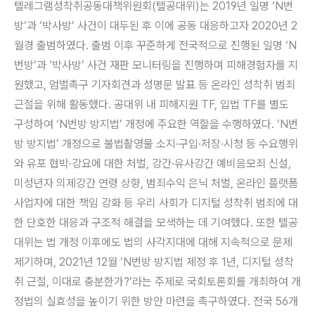
텔레그램성착취공동대책위원회(텔공대위)는 2019년 일명 ‘N번
방’과 ‘박사방’ 사건이 대두된 후 이에 공동 대응하고자 2020년 2
월경 출범하였다. 출범 이후 꾸준하게 전국적으로 진행된 일명 ‘N
번방’과 ‘박사방’ 사건 재판 모니터링을 진행하며 피해경험자를 지
원했고, 엄벌촉구 기자회견과 성명문 발표 등 온라인 성착취 범죄
근절을 위해 활동했다. 공대위 내 피해지원 TF, 입법 TF를 별도
구성하여 ‘N번방 방지법’ 개정에 주요한 역할을 수행하였다. ‘N번
방 방지법’ 개정으로 불법촬영물 소지·구입·저장·시청 등 수요행위
와 유포 협박·강요에 대한 처벌, 강간·유사강간 예비음모죄 신설,
미성년자 의제강간 연령 상향, 범죄수익 은닉 처벌, 온라인 플랫폼
사업자에 대한 책임 강화 등 우리 사회가 디지털 성착취 범죄에 대
한 단호한 대응과 구조적 해결을 모색하는 데 기여했다. 또한 텔공
대위는 법 개정 이후에도 법의 사각지대에 대해 지속적으로 문제
제기하며, 2021년 12월 ‘N번방 방지법 제정 후 1년, 디지털 성착
취 근절, 이대로 충분한가?’라는 주제로 국회토론회를 개최하여 개
정법의 실효성을 높이기 위한 방안 마련을 촉구하였다. 전국 56개