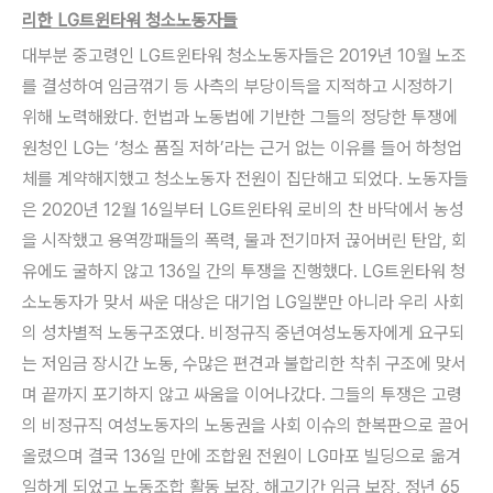
리한 LG트윈타워 청소노동자들
대부분 중고령인 LG트윈타워 청소노동자들은 2019년 10월 노조
를 결성하여 임금꺾기 등 사측의 부당이득을 지적하고 시정하기
위해 노력해왔다. 헌법과 노동법에 기반한 그들의 정당한 투쟁에
원청인 LG는 ‘청소 품질 저하’라는 근거 없는 이유를 들어 하청업
체를 계약해지했고 청소노동자 전원이 집단해고 되었다. 노동자들
은 2020년 12월 16일부터 LG트윈타워 로비의 찬 바닥에서 농성
을 시작했고 용역깡패들의 폭력, 물과 전기마저 끊어버린 탄압, 회
유에도 굴하지 않고 136일 간의 투쟁을 진행했다. LG트윈타워 청
소노동자가 맞서 싸운 대상은 대기업 LG일뿐만 아니라 우리 사회
의 성차별적 노동구조였다. 비정규직 중년여성노동자에게 요구되
는 저임금 장시간 노동, 수많은 편견과 불합리한 착취 구조에 맞서
며 끝까지 포기하지 않고 싸움을 이어나갔다. 그들의 투쟁은 고령
의 비정규직 여성노동자의 노동권을 사회 이슈의 한복판으로 끌어
올렸으며 결국 136일 만에 조합원 전원이 LG마포 빌딩으로 옮겨
일하게 되었고 노동조합 활동 보장, 해고기간 임금 보장, 정년 65