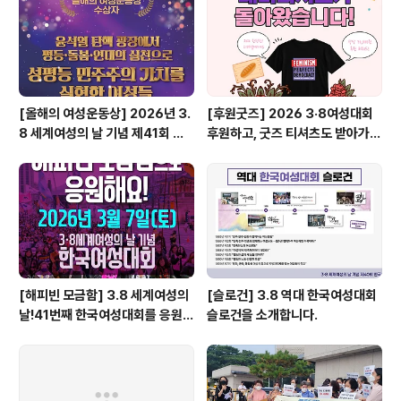
[올해의 여성운동상] 2026년 3.
[후원굿즈] 2026 3·8여성대회
8 세계여성의 날 기념 제41회 한
후원하고, 굿즈 티셔츠도 받아가세
국여성대회
요!
[해피빈 모금함] 3.8 세계여성의
[슬로건] 3.8 역대 한국여성대회
날!41번째 한국여성대회를 응원해
슬로건을 소개합니다.
요!😎🧤